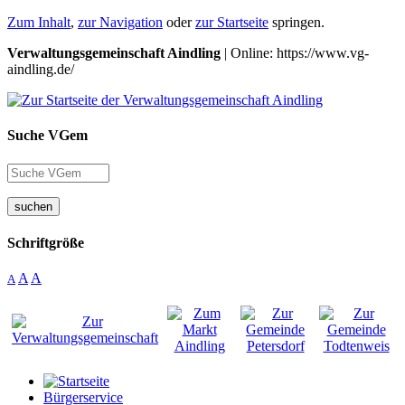
Zum Inhalt
,
zur Navigation
oder
zur Startseite
springen.
Verwaltungsgemeinschaft Aindling
| Online: https://www.vg-
aindling.de/
Suche VGem
suchen
Schriftgröße
A
A
A
Bürgerservice