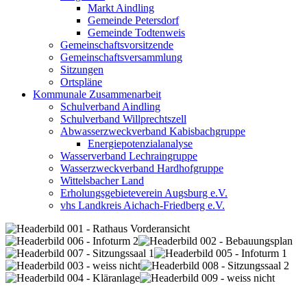
Markt Aindling
Gemeinde Petersdorf
Gemeinde Todtenweis
Gemeinschaftsvorsitzende
Gemeinschaftsversammlung
Sitzungen
Ortspläne
Kommunale Zusammenarbeit
Schulverband Aindling
Schulverband Willprechtszell
Abwasserzweckverband Kabisbachgruppe
Energiepotenzialanalyse
Wasserverband Lechraingruppe
Wasserzweckverband Hardhofgruppe
Wittelsbacher Land
Erholungsgebieteverein Augsburg e.V.
vhs Landkreis Aichach-Friedberg e.V.