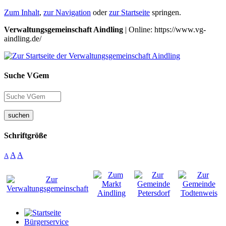
Zum Inhalt
,
zur Navigation
oder
zur Startseite
springen.
Verwaltungsgemeinschaft Aindling
| Online: https://www.vg-
aindling.de/
Suche VGem
suchen
Schriftgröße
A
A
A
Bürgerservice