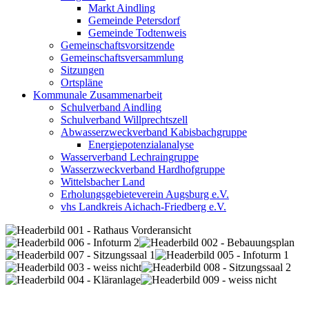
Markt Aindling
Gemeinde Petersdorf
Gemeinde Todtenweis
Gemeinschaftsvorsitzende
Gemeinschaftsversammlung
Sitzungen
Ortspläne
Kommunale Zusammenarbeit
Schulverband Aindling
Schulverband Willprechtszell
Abwasserzweckverband Kabisbachgruppe
Energiepotenzialanalyse
Wasserverband Lechraingruppe
Wasserzweckverband Hardhofgruppe
Wittelsbacher Land
Erholungsgebieteverein Augsburg e.V.
vhs Landkreis Aichach-Friedberg e.V.