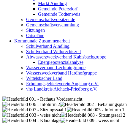
Markt Aindling
Gemeinde Petersdorf
Gemeinde Todtenweis
Gemeinschaftsvorsitzende
Gemeinschaftsversammlung
Sitzungen
Ortspläne
Kommunale Zusammenarbeit
Schulverband Aindling
Schulverband Willprechtszell
Abwasserzweckverband Kabisbachgruppe
Energiepotenzialanalyse
Wasserverband Lechraingruppe
Wasserzweckverband Hardhofgruppe
Wittelsbacher Land
Erholungsgebieteverein Augsburg e.V.
vhs Landkreis Aichach-Friedberg e.V.