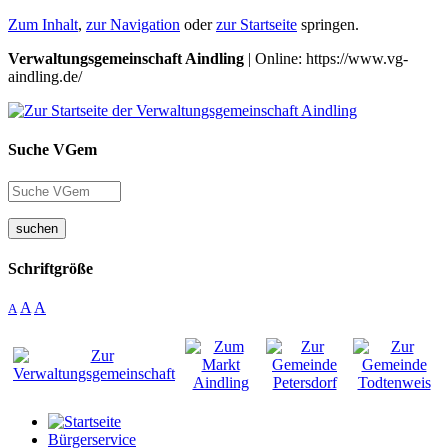
Zum Inhalt
,
zur Navigation
oder
zur Startseite
springen.
Verwaltungsgemeinschaft Aindling
| Online: https://www.vg-
aindling.de/
Suche VGem
suchen
Schriftgröße
A
A
A
Bürgerservice