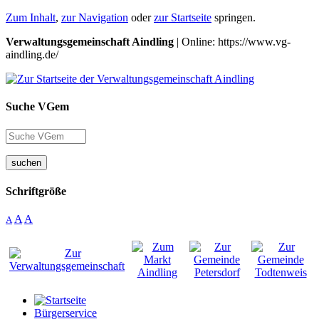
Zum Inhalt
,
zur Navigation
oder
zur Startseite
springen.
Verwaltungsgemeinschaft Aindling
| Online: https://www.vg-
aindling.de/
Suche VGem
suchen
Schriftgröße
A
A
A
Bürgerservice