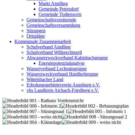
Markt Aindling
Gemeinde Petersdorf
Gemeinde Todtenweis
Gemeinschaftsvorsitzende
Gemeinschaftsversammlung
Sitzungen
Ortspläne
Kommunale Zusammenarbeit
Schulverband Aindling
Schulverband Willprechtszell
Abwasserzweckverband Kabisbachgruppe
Energiepotenzialanalyse
Wasserverband Lechraingruppe
Wasserzweckverband Hardhofgruppe
Wittelsbacher Land
Erholungsgebieteverein Augsburg e.V.
vhs Landkreis Aichach-Friedberg e.V.