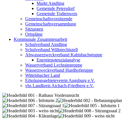
Markt Aindling
Gemeinde Petersdorf
Gemeinde Todtenweis
Gemeinschaftsvorsitzende
Gemeinschaftsversammlung
Sitzungen
Ortspläne
Kommunale Zusammenarbeit
Schulverband Aindling
Schulverband Willprechtszell
Abwasserzweckverband Kabisbachgruppe
Energiepotenzialanalyse
Wasserverband Lechraingruppe
Wasserzweckverband Hardhofgruppe
Wittelsbacher Land
Erholungsgebieteverein Augsburg e.V.
vhs Landkreis Aichach-Friedberg e.V.