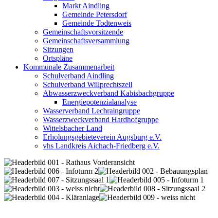
Markt Aindling
Gemeinde Petersdorf
Gemeinde Todtenweis
Gemeinschaftsvorsitzende
Gemeinschaftsversammlung
Sitzungen
Ortspläne
Kommunale Zusammenarbeit
Schulverband Aindling
Schulverband Willprechtszell
Abwasserzweckverband Kabisbachgruppe
Energiepotenzialanalyse
Wasserverband Lechraingruppe
Wasserzweckverband Hardhofgruppe
Wittelsbacher Land
Erholungsgebieteverein Augsburg e.V.
vhs Landkreis Aichach-Friedberg e.V.