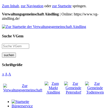
Zum Inhalt
,
zur Navigation
oder
zur Startseite
springen.
Verwaltungsgemeinschaft Aindling
| Online: https://www.vg-
aindling.de/
Suche VGem
suchen
Schriftgröße
A
A
A
Bürgerservice