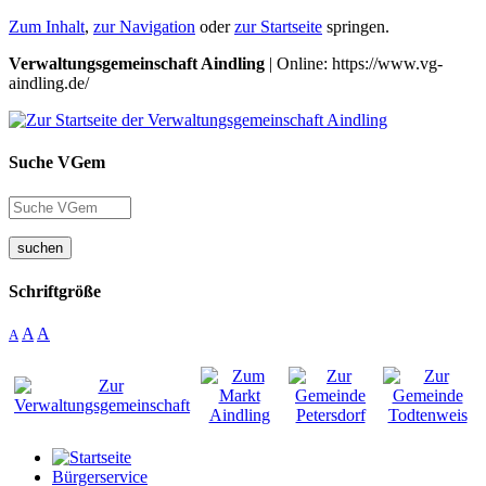
Zum Inhalt
,
zur Navigation
oder
zur Startseite
springen.
Verwaltungsgemeinschaft Aindling
| Online: https://www.vg-
aindling.de/
Suche VGem
suchen
Schriftgröße
A
A
A
Bürgerservice