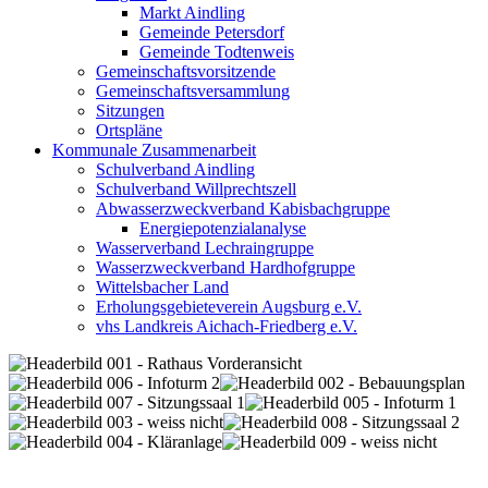
Markt Aindling
Gemeinde Petersdorf
Gemeinde Todtenweis
Gemeinschaftsvorsitzende
Gemeinschaftsversammlung
Sitzungen
Ortspläne
Kommunale Zusammenarbeit
Schulverband Aindling
Schulverband Willprechtszell
Abwasserzweckverband Kabisbachgruppe
Energiepotenzialanalyse
Wasserverband Lechraingruppe
Wasserzweckverband Hardhofgruppe
Wittelsbacher Land
Erholungsgebieteverein Augsburg e.V.
vhs Landkreis Aichach-Friedberg e.V.