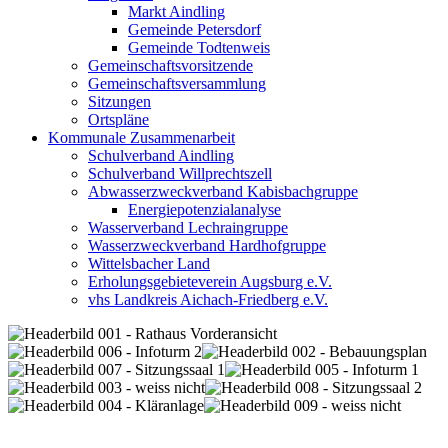
Markt Aindling
Gemeinde Petersdorf
Gemeinde Todtenweis
Gemeinschaftsvorsitzende
Gemeinschaftsversammlung
Sitzungen
Ortspläne
Kommunale Zusammenarbeit
Schulverband Aindling
Schulverband Willprechtszell
Abwasserzweckverband Kabisbachgruppe
Energiepotenzialanalyse
Wasserverband Lechraingruppe
Wasserzweckverband Hardhofgruppe
Wittelsbacher Land
Erholungsgebieteverein Augsburg e.V.
vhs Landkreis Aichach-Friedberg e.V.