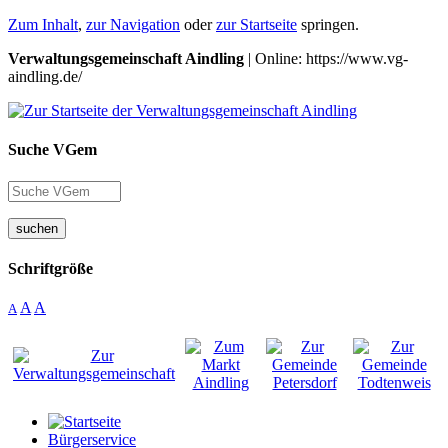
Zum Inhalt
,
zur Navigation
oder
zur Startseite
springen.
Verwaltungsgemeinschaft Aindling
| Online: https://www.vg-
aindling.de/
Suche VGem
suchen
Schriftgröße
A
A
A
Bürgerservice