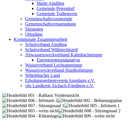
Markt Aindling
Gemeinde Petersdorf
Gemeinde Todtenweis
Gemeinschaftsvorsitzende
Gemeinschaftsversammlung
Sitzungen
Ortspläne
Kommunale Zusammenarbeit
Schulverband Aindling
Schulverband Willprechtszell
Abwasserzweckverband Kabisbachgruppe
Energiepotenzialanalyse
Wasserverband Lechraingruppe
Wasserzweckverband Hardhofgruppe
Wittelsbacher Land
Erholungsgebieteverein Augsburg e.V.
vhs Landkreis Aichach-Friedberg e.V.