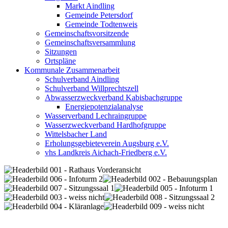
Markt Aindling
Gemeinde Petersdorf
Gemeinde Todtenweis
Gemeinschaftsvorsitzende
Gemeinschaftsversammlung
Sitzungen
Ortspläne
Kommunale Zusammenarbeit
Schulverband Aindling
Schulverband Willprechtszell
Abwasserzweckverband Kabisbachgruppe
Energiepotenzialanalyse
Wasserverband Lechraingruppe
Wasserzweckverband Hardhofgruppe
Wittelsbacher Land
Erholungsgebieteverein Augsburg e.V.
vhs Landkreis Aichach-Friedberg e.V.