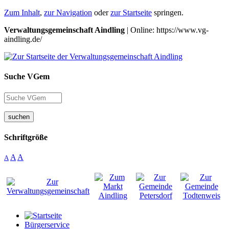
Zum Inhalt
,
zur Navigation
oder
zur Startseite
springen.
Verwaltungsgemeinschaft Aindling
| Online: https://www.vg-
aindling.de/
Suche VGem
suchen
Schriftgröße
A
A
A
Bürgerservice