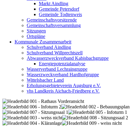
Markt Aindling
Gemeinde Petersdorf
Gemeinde Todtenweis
Gemeinschaftsvorsitzende
Gemeinschaftsversammlung
Sitzungen
Ortspläne
Kommunale Zusammenarbeit
Schulverband Aindling
Schulverband Willprechtszell
Abwasserzweckverband Kabisbachgruppe
Energiepotenzialanalyse
Wasserverband Lechraingruppe
Wasserzweckverband Hardhofgruppe
Wittelsbacher Land
Erholungsgebieteverein Augsburg e.V.
vhs Landkreis Aichach-Friedberg e.V.