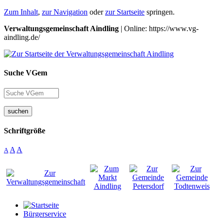
Zum Inhalt
,
zur Navigation
oder
zur Startseite
springen.
Verwaltungsgemeinschaft Aindling
| Online: https://www.vg-
aindling.de/
Suche VGem
suchen
Schriftgröße
A
A
A
Bürgerservice