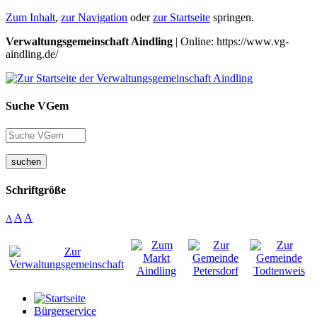
Zum Inhalt
,
zur Navigation
oder
zur Startseite
springen.
Verwaltungsgemeinschaft Aindling
| Online: https://www.vg-
aindling.de/
Suche VGem
suchen
Schriftgröße
A
A
A
Bürgerservice