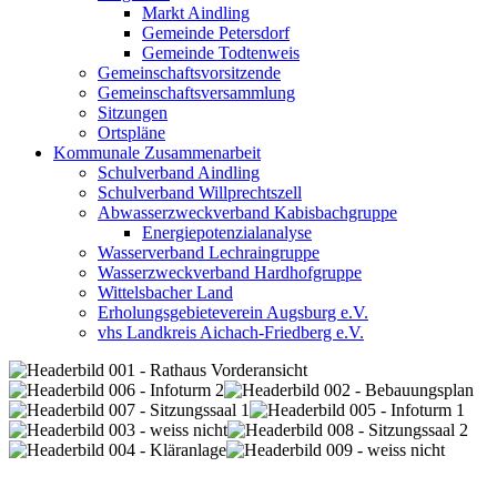
Markt Aindling
Gemeinde Petersdorf
Gemeinde Todtenweis
Gemeinschaftsvorsitzende
Gemeinschaftsversammlung
Sitzungen
Ortspläne
Kommunale Zusammenarbeit
Schulverband Aindling
Schulverband Willprechtszell
Abwasserzweckverband Kabisbachgruppe
Energiepotenzialanalyse
Wasserverband Lechraingruppe
Wasserzweckverband Hardhofgruppe
Wittelsbacher Land
Erholungsgebieteverein Augsburg e.V.
vhs Landkreis Aichach-Friedberg e.V.