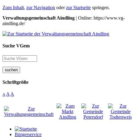
Zum Inhalt
,
zur Navigation
oder
zur Startseite
springen.
Verwaltungsgemeinschaft Aindling
| Online: https://www.vg-
aindling.de/
Suche VGem
suchen
Schriftgröße
A
A
A
Bürgerservice