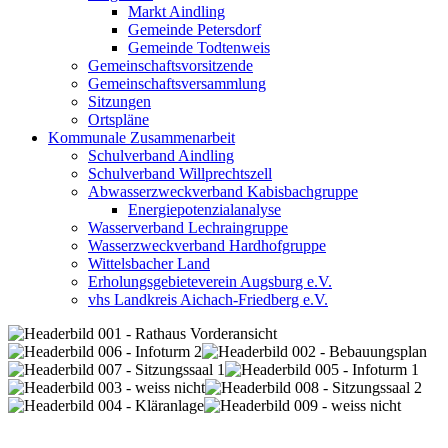
Markt Aindling
Gemeinde Petersdorf
Gemeinde Todtenweis
Gemeinschaftsvorsitzende
Gemeinschaftsversammlung
Sitzungen
Ortspläne
Kommunale Zusammenarbeit
Schulverband Aindling
Schulverband Willprechtszell
Abwasserzweckverband Kabisbachgruppe
Energiepotenzialanalyse
Wasserverband Lechraingruppe
Wasserzweckverband Hardhofgruppe
Wittelsbacher Land
Erholungsgebieteverein Augsburg e.V.
vhs Landkreis Aichach-Friedberg e.V.