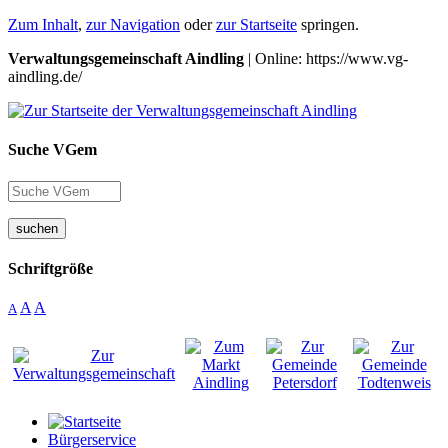
Zum Inhalt
,
zur Navigation
oder
zur Startseite
springen.
Verwaltungsgemeinschaft Aindling
| Online: https://www.vg-
aindling.de/
Suche VGem
suchen
Schriftgröße
A
A
A
Bürgerservice