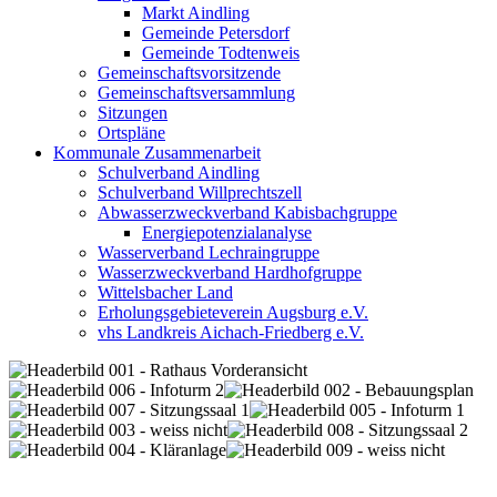
Markt Aindling
Gemeinde Petersdorf
Gemeinde Todtenweis
Gemeinschaftsvorsitzende
Gemeinschaftsversammlung
Sitzungen
Ortspläne
Kommunale Zusammenarbeit
Schulverband Aindling
Schulverband Willprechtszell
Abwasserzweckverband Kabisbachgruppe
Energiepotenzialanalyse
Wasserverband Lechraingruppe
Wasserzweckverband Hardhofgruppe
Wittelsbacher Land
Erholungsgebieteverein Augsburg e.V.
vhs Landkreis Aichach-Friedberg e.V.