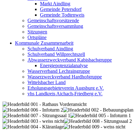
Markt Aindling
Gemeinde Petersdorf
Gemeinde Todtenweis
Gemeinschaftsvorsitzende
Gemeinschaftsversammlung
Sitzungen
Ortspläne
Kommunale Zusammenarbeit
Schulverband Aindling
Schulverband Willprechtszell
Abwasserzweckverband Kabisbachgruppe
Energiepotenzialanalyse
Wasserverband Lechraingruppe
Wasserzweckverband Hardhofgruppe
Wittelsbacher Land
Erholungsgebieteverein Augsburg e.V.
vhs Landkreis Aichach-Friedberg e.V.