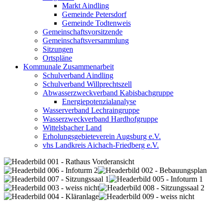
Markt Aindling
Gemeinde Petersdorf
Gemeinde Todtenweis
Gemeinschaftsvorsitzende
Gemeinschaftsversammlung
Sitzungen
Ortspläne
Kommunale Zusammenarbeit
Schulverband Aindling
Schulverband Willprechtszell
Abwasserzweckverband Kabisbachgruppe
Energiepotenzialanalyse
Wasserverband Lechraingruppe
Wasserzweckverband Hardhofgruppe
Wittelsbacher Land
Erholungsgebieteverein Augsburg e.V.
vhs Landkreis Aichach-Friedberg e.V.