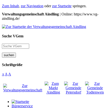
Zum Inhalt
,
zur Navigation
oder
zur Startseite
springen.
Verwaltungsgemeinschaft Aindling
| Online: https://www.vg-
aindling.de/
Suche VGem
suchen
Schriftgröße
A
A
A
Bürgerservice