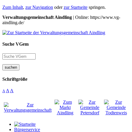
Zum Inhalt
,
zur Navigation
oder
zur Startseite
springen.
Verwaltungsgemeinschaft Aindling
| Online: https://www.vg-
aindling.de/
Suche VGem
suchen
Schriftgröße
A
A
A
Bürgerservice