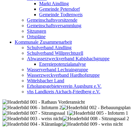
Markt Aindling
Gemeinde Petersdorf
Gemeinde Todtenweis
Gemeinschaftsvorsitzende
Gemeinschaftsversammlung
Sitzungen
Ortspläne
Kommunale Zusammenarbeit
Schulverband Aindling
Schulverband Willprechtszell
Abwasserzweckverband Kabisbachgruppe
Energiepotenzialanalyse
Wasserverband Lechraingruppe
Wasserzweckverband Hardhofgruppe
Wittelsbacher Land
Erholungsgebieteverein Augsburg e.V.
vhs Landkreis Aichach-Friedberg e.V.