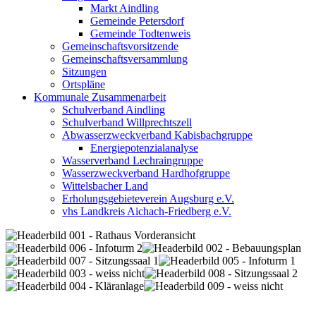
Markt Aindling
Gemeinde Petersdorf
Gemeinde Todtenweis
Gemeinschaftsvorsitzende
Gemeinschaftsversammlung
Sitzungen
Ortspläne
Kommunale Zusammenarbeit
Schulverband Aindling
Schulverband Willprechtszell
Abwasserzweckverband Kabisbachgruppe
Energiepotenzialanalyse
Wasserverband Lechraingruppe
Wasserzweckverband Hardhofgruppe
Wittelsbacher Land
Erholungsgebieteverein Augsburg e.V.
vhs Landkreis Aichach-Friedberg e.V.