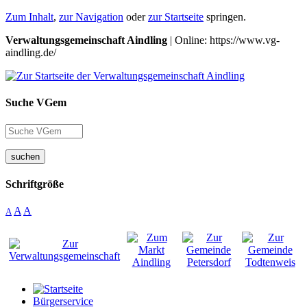
Zum Inhalt
,
zur Navigation
oder
zur Startseite
springen.
Verwaltungsgemeinschaft Aindling
| Online: https://www.vg-
aindling.de/
Suche VGem
suchen
Schriftgröße
A
A
A
Bürgerservice