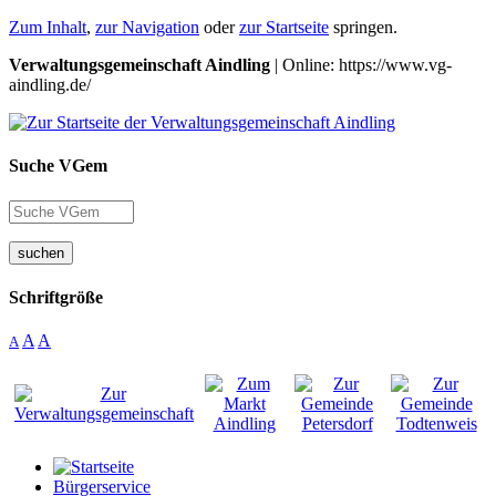
Zum Inhalt
,
zur Navigation
oder
zur Startseite
springen.
Verwaltungsgemeinschaft Aindling
| Online: https://www.vg-
aindling.de/
Suche VGem
suchen
Schriftgröße
A
A
A
Bürgerservice