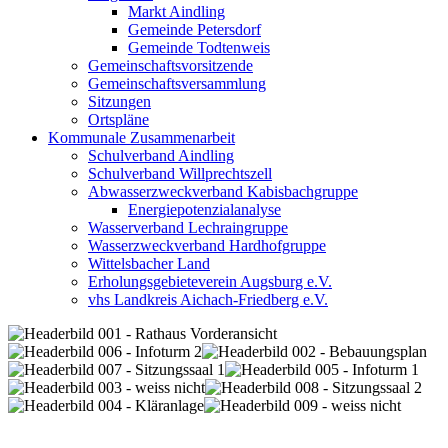
Markt Aindling
Gemeinde Petersdorf
Gemeinde Todtenweis
Gemeinschaftsvorsitzende
Gemeinschaftsversammlung
Sitzungen
Ortspläne
Kommunale Zusammenarbeit
Schulverband Aindling
Schulverband Willprechtszell
Abwasserzweckverband Kabisbachgruppe
Energiepotenzialanalyse
Wasserverband Lechraingruppe
Wasserzweckverband Hardhofgruppe
Wittelsbacher Land
Erholungsgebieteverein Augsburg e.V.
vhs Landkreis Aichach-Friedberg e.V.