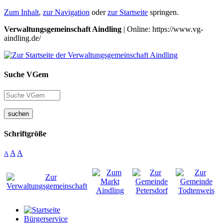
Zum Inhalt
,
zur Navigation
oder
zur Startseite
springen.
Verwaltungsgemeinschaft Aindling
| Online: https://www.vg-
aindling.de/
Suche VGem
suchen
Schriftgröße
A
A
A
Bürgerservice