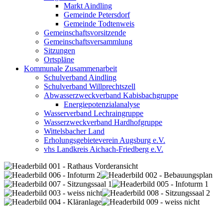
Markt Aindling
Gemeinde Petersdorf
Gemeinde Todtenweis
Gemeinschaftsvorsitzende
Gemeinschaftsversammlung
Sitzungen
Ortspläne
Kommunale Zusammenarbeit
Schulverband Aindling
Schulverband Willprechtszell
Abwasserzweckverband Kabisbachgruppe
Energiepotenzialanalyse
Wasserverband Lechraingruppe
Wasserzweckverband Hardhofgruppe
Wittelsbacher Land
Erholungsgebieteverein Augsburg e.V.
vhs Landkreis Aichach-Friedberg e.V.