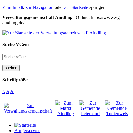
Zum Inhalt
,
zur Navigation
oder
zur Startseite
springen.
Verwaltungsgemeinschaft Aindling
| Online: https://www.vg-
aindling.de/
Suche VGem
suchen
Schriftgröße
A
A
A
Bürgerservice