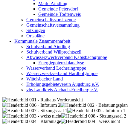
Markt Aindling
Gemeinde Petersdorf
Gemeinde Todtenweis
Gemeinschaftsvorsitzende
Gemeinschaftsversammlung
Sitzungen
Ortspläne
Kommunale Zusammenarbeit
Schulverband Aindling
Schulverband Willprechtszell
Abwasserzweckverband Kabisbachgruppe
Energiepotenzialanalyse
Wasserverband Lechraingruppe
Wasserzweckverband Hardhofgruppe
Wittelsbacher Land
Erholungsgebieteverein Augsburg e.V.
vhs Landkreis Aichach-Friedberg e.V.