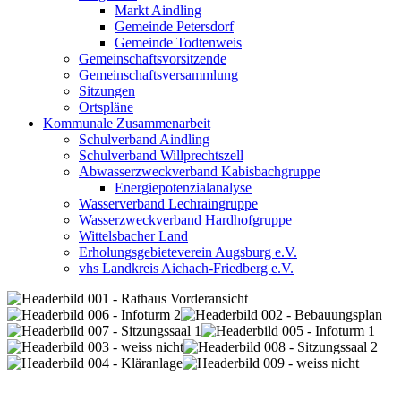
Markt Aindling
Gemeinde Petersdorf
Gemeinde Todtenweis
Gemeinschaftsvorsitzende
Gemeinschaftsversammlung
Sitzungen
Ortspläne
Kommunale Zusammenarbeit
Schulverband Aindling
Schulverband Willprechtszell
Abwasserzweckverband Kabisbachgruppe
Energiepotenzialanalyse
Wasserverband Lechraingruppe
Wasserzweckverband Hardhofgruppe
Wittelsbacher Land
Erholungsgebieteverein Augsburg e.V.
vhs Landkreis Aichach-Friedberg e.V.