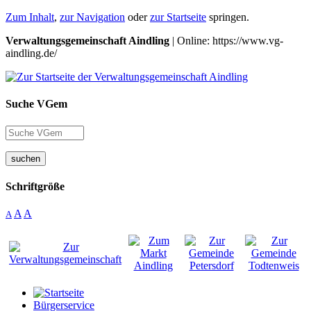
Zum Inhalt
,
zur Navigation
oder
zur Startseite
springen.
Verwaltungsgemeinschaft Aindling
| Online: https://www.vg-
aindling.de/
Suche VGem
suchen
Schriftgröße
A
A
A
Bürgerservice