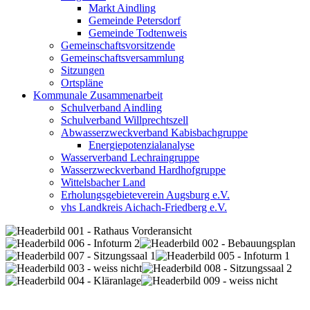
Markt Aindling
Gemeinde Petersdorf
Gemeinde Todtenweis
Gemeinschaftsvorsitzende
Gemeinschaftsversammlung
Sitzungen
Ortspläne
Kommunale Zusammenarbeit
Schulverband Aindling
Schulverband Willprechtszell
Abwasserzweckverband Kabisbachgruppe
Energiepotenzialanalyse
Wasserverband Lechraingruppe
Wasserzweckverband Hardhofgruppe
Wittelsbacher Land
Erholungsgebieteverein Augsburg e.V.
vhs Landkreis Aichach-Friedberg e.V.