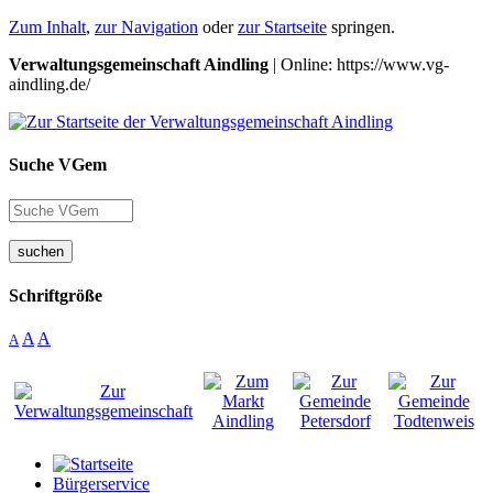
Zum Inhalt
,
zur Navigation
oder
zur Startseite
springen.
Verwaltungsgemeinschaft Aindling
| Online: https://www.vg-
aindling.de/
Suche VGem
suchen
Schriftgröße
A
A
A
Bürgerservice