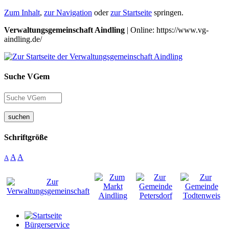
Zum Inhalt
,
zur Navigation
oder
zur Startseite
springen.
Verwaltungsgemeinschaft Aindling
| Online: https://www.vg-
aindling.de/
Suche VGem
suchen
Schriftgröße
A
A
A
Bürgerservice