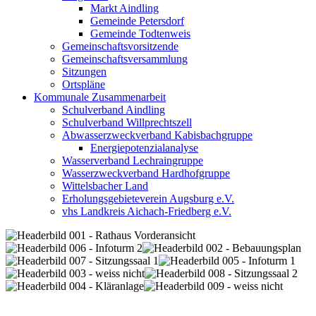
Markt Aindling
Gemeinde Petersdorf
Gemeinde Todtenweis
Gemeinschaftsvorsitzende
Gemeinschaftsversammlung
Sitzungen
Ortspläne
Kommunale Zusammenarbeit
Schulverband Aindling
Schulverband Willprechtszell
Abwasserzweckverband Kabisbachgruppe
Energiepotenzialanalyse
Wasserverband Lechraingruppe
Wasserzweckverband Hardhofgruppe
Wittelsbacher Land
Erholungsgebieteverein Augsburg e.V.
vhs Landkreis Aichach-Friedberg e.V.