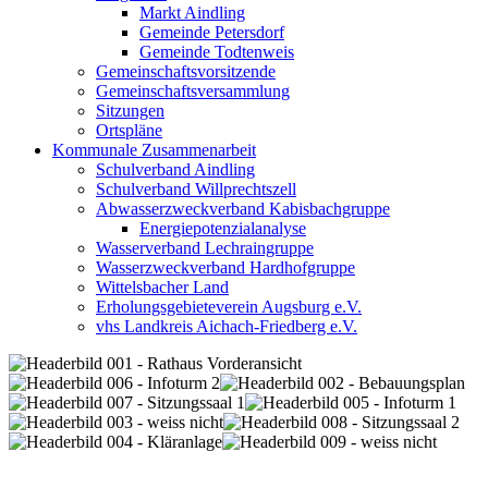
Markt Aindling
Gemeinde Petersdorf
Gemeinde Todtenweis
Gemeinschaftsvorsitzende
Gemeinschaftsversammlung
Sitzungen
Ortspläne
Kommunale Zusammenarbeit
Schulverband Aindling
Schulverband Willprechtszell
Abwasserzweckverband Kabisbachgruppe
Energiepotenzialanalyse
Wasserverband Lechraingruppe
Wasserzweckverband Hardhofgruppe
Wittelsbacher Land
Erholungsgebieteverein Augsburg e.V.
vhs Landkreis Aichach-Friedberg e.V.