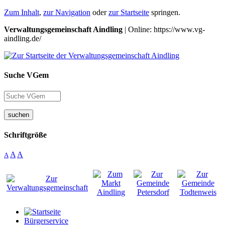
Zum Inhalt
,
zur Navigation
oder
zur Startseite
springen.
Verwaltungsgemeinschaft Aindling
| Online: https://www.vg-
aindling.de/
Suche VGem
suchen
Schriftgröße
A
A
A
Bürgerservice