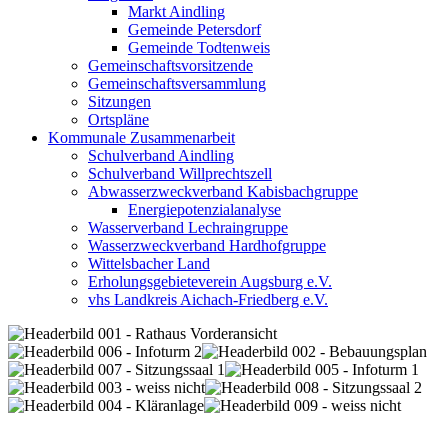
Markt Aindling
Gemeinde Petersdorf
Gemeinde Todtenweis
Gemeinschaftsvorsitzende
Gemeinschaftsversammlung
Sitzungen
Ortspläne
Kommunale Zusammenarbeit
Schulverband Aindling
Schulverband Willprechtszell
Abwasserzweckverband Kabisbachgruppe
Energiepotenzialanalyse
Wasserverband Lechraingruppe
Wasserzweckverband Hardhofgruppe
Wittelsbacher Land
Erholungsgebieteverein Augsburg e.V.
vhs Landkreis Aichach-Friedberg e.V.