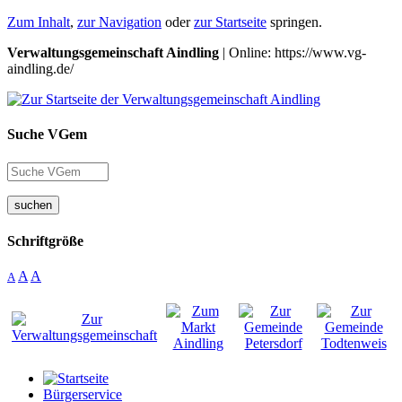
Zum Inhalt
,
zur Navigation
oder
zur Startseite
springen.
Verwaltungsgemeinschaft Aindling
| Online: https://www.vg-
aindling.de/
Suche VGem
suchen
Schriftgröße
A
A
A
Bürgerservice