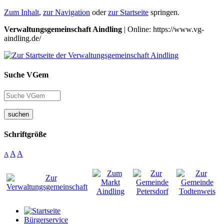
Zum Inhalt
,
zur Navigation
oder
zur Startseite
springen.
Verwaltungsgemeinschaft Aindling
| Online: https://www.vg-
aindling.de/
Suche VGem
suchen
Schriftgröße
A
A
A
Bürgerservice