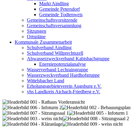
Markt Aindling
Gemeinde Petersdorf
Gemeinde Todtenweis
Gemeinschaftsvorsitzende
Gemeinschaftsversammlung
Sitzungen
Ortspläne
Kommunale Zusammenarbeit
Schulverband Aindling
Schulverband Willprechtszell
Abwasserzweckverband Kabisbachgruppe
Energiepotenzialanalyse
Wasserverband Lechraingruppe
Wasserzweckverband Hardhofgruppe
Wittelsbacher Land
Erholungsgebieteverein Augsburg e.V.
vhs Landkreis Aichach-Friedberg e.V.