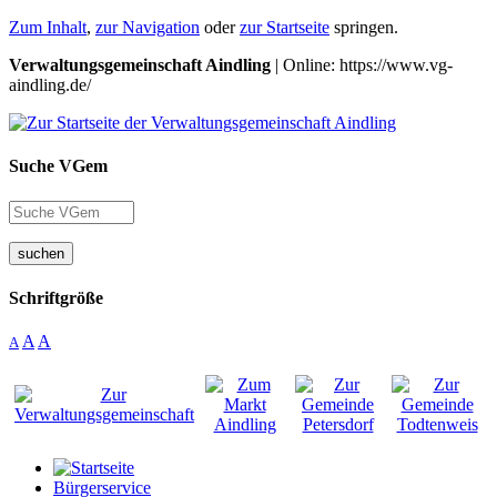
Zum Inhalt
,
zur Navigation
oder
zur Startseite
springen.
Verwaltungsgemeinschaft Aindling
| Online: https://www.vg-
aindling.de/
Suche VGem
suchen
Schriftgröße
A
A
A
Bürgerservice