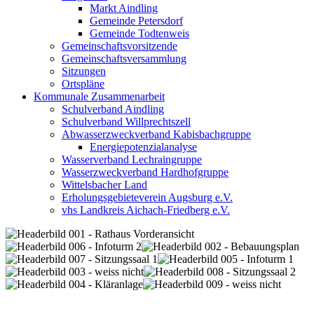
Markt Aindling
Gemeinde Petersdorf
Gemeinde Todtenweis
Gemeinschaftsvorsitzende
Gemeinschaftsversammlung
Sitzungen
Ortspläne
Kommunale Zusammenarbeit
Schulverband Aindling
Schulverband Willprechtszell
Abwasserzweckverband Kabisbachgruppe
Energiepotenzialanalyse
Wasserverband Lechraingruppe
Wasserzweckverband Hardhofgruppe
Wittelsbacher Land
Erholungsgebieteverein Augsburg e.V.
vhs Landkreis Aichach-Friedberg e.V.