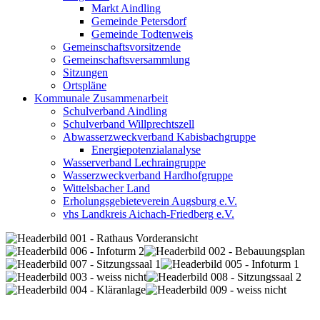
Markt Aindling
Gemeinde Petersdorf
Gemeinde Todtenweis
Gemeinschaftsvorsitzende
Gemeinschaftsversammlung
Sitzungen
Ortspläne
Kommunale Zusammenarbeit
Schulverband Aindling
Schulverband Willprechtszell
Abwasserzweckverband Kabisbachgruppe
Energiepotenzialanalyse
Wasserverband Lechraingruppe
Wasserzweckverband Hardhofgruppe
Wittelsbacher Land
Erholungsgebieteverein Augsburg e.V.
vhs Landkreis Aichach-Friedberg e.V.