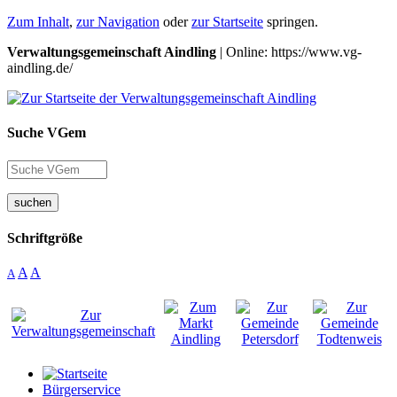
Zum Inhalt
,
zur Navigation
oder
zur Startseite
springen.
Verwaltungsgemeinschaft Aindling
| Online: https://www.vg-
aindling.de/
Suche VGem
suchen
Schriftgröße
A
A
A
Bürgerservice