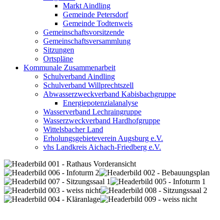
Markt Aindling
Gemeinde Petersdorf
Gemeinde Todtenweis
Gemeinschaftsvorsitzende
Gemeinschaftsversammlung
Sitzungen
Ortspläne
Kommunale Zusammenarbeit
Schulverband Aindling
Schulverband Willprechtszell
Abwasserzweckverband Kabisbachgruppe
Energiepotenzialanalyse
Wasserverband Lechraingruppe
Wasserzweckverband Hardhofgruppe
Wittelsbacher Land
Erholungsgebieteverein Augsburg e.V.
vhs Landkreis Aichach-Friedberg e.V.