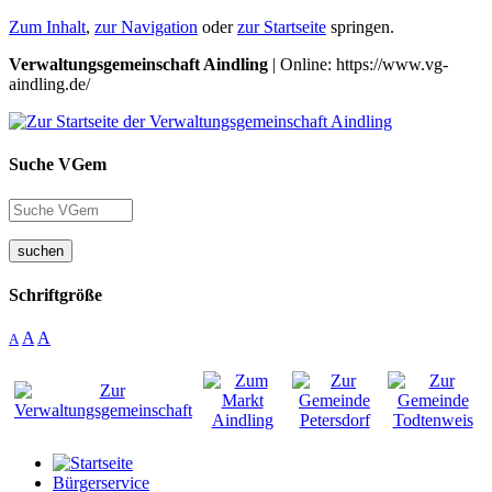
Zum Inhalt
,
zur Navigation
oder
zur Startseite
springen.
Verwaltungsgemeinschaft Aindling
| Online: https://www.vg-
aindling.de/
Suche VGem
suchen
Schriftgröße
A
A
A
Bürgerservice