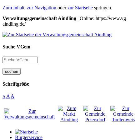
Zum Inhalt
,
zur Navigation
oder
zur Startseite
springen.
Verwaltungsgemeinschaft Aindling
| Online: https://www.vg-
aindling.de/
Suche VGem
suchen
Schriftgröße
A
A
A
Bürgerservice