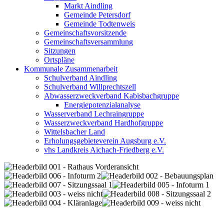
Markt Aindling
Gemeinde Petersdorf
Gemeinde Todtenweis
Gemeinschaftsvorsitzende
Gemeinschaftsversammlung
Sitzungen
Ortspläne
Kommunale Zusammenarbeit
Schulverband Aindling
Schulverband Willprechtszell
Abwasserzweckverband Kabisbachgruppe
Energiepotenzialanalyse
Wasserverband Lechraingruppe
Wasserzweckverband Hardhofgruppe
Wittelsbacher Land
Erholungsgebieteverein Augsburg e.V.
vhs Landkreis Aichach-Friedberg e.V.