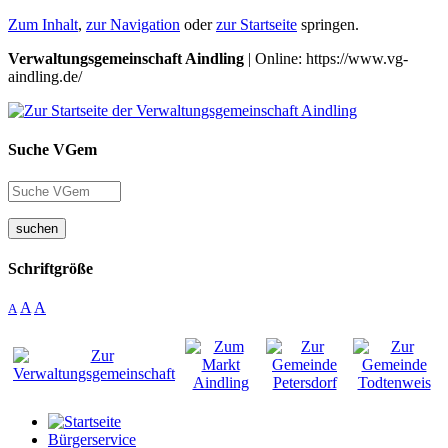
Zum Inhalt
,
zur Navigation
oder
zur Startseite
springen.
Verwaltungsgemeinschaft Aindling
| Online: https://www.vg-
aindling.de/
Suche VGem
suchen
Schriftgröße
A
A
A
Bürgerservice