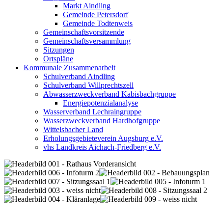
Markt Aindling
Gemeinde Petersdorf
Gemeinde Todtenweis
Gemeinschaftsvorsitzende
Gemeinschaftsversammlung
Sitzungen
Ortspläne
Kommunale Zusammenarbeit
Schulverband Aindling
Schulverband Willprechtszell
Abwasserzweckverband Kabisbachgruppe
Energiepotenzialanalyse
Wasserverband Lechraingruppe
Wasserzweckverband Hardhofgruppe
Wittelsbacher Land
Erholungsgebieteverein Augsburg e.V.
vhs Landkreis Aichach-Friedberg e.V.