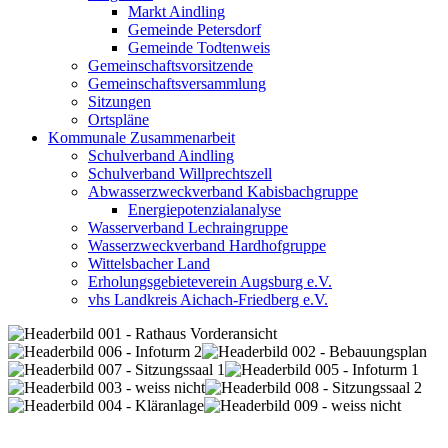
Markt Aindling
Gemeinde Petersdorf
Gemeinde Todtenweis
Gemeinschaftsvorsitzende
Gemeinschaftsversammlung
Sitzungen
Ortspläne
Kommunale Zusammenarbeit
Schulverband Aindling
Schulverband Willprechtszell
Abwasserzweckverband Kabisbachgruppe
Energiepotenzialanalyse
Wasserverband Lechraingruppe
Wasserzweckverband Hardhofgruppe
Wittelsbacher Land
Erholungsgebieteverein Augsburg e.V.
vhs Landkreis Aichach-Friedberg e.V.