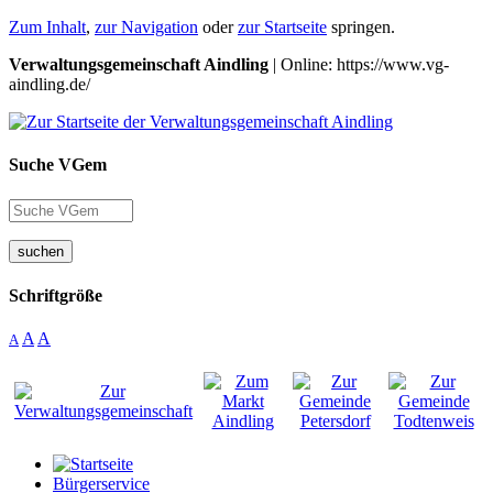
Zum Inhalt
,
zur Navigation
oder
zur Startseite
springen.
Verwaltungsgemeinschaft Aindling
| Online: https://www.vg-
aindling.de/
Suche VGem
suchen
Schriftgröße
A
A
A
Bürgerservice