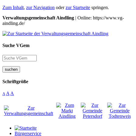
Zum Inhalt
,
zur Navigation
oder
zur Startseite
springen.
Verwaltungsgemeinschaft Aindling
| Online: https://www.vg-
aindling.de/
Suche VGem
suchen
Schriftgröße
A
A
A
Bürgerservice