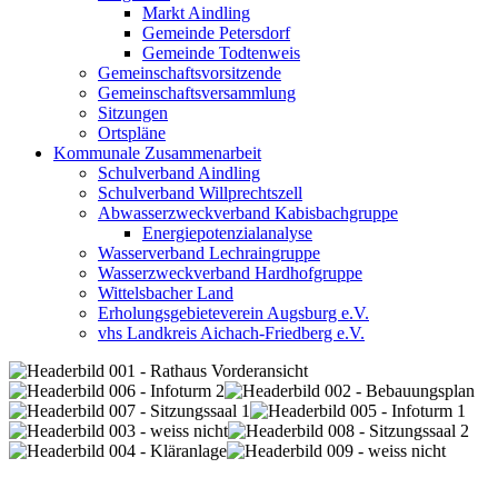
Markt Aindling
Gemeinde Petersdorf
Gemeinde Todtenweis
Gemeinschaftsvorsitzende
Gemeinschaftsversammlung
Sitzungen
Ortspläne
Kommunale Zusammenarbeit
Schulverband Aindling
Schulverband Willprechtszell
Abwasserzweckverband Kabisbachgruppe
Energiepotenzialanalyse
Wasserverband Lechraingruppe
Wasserzweckverband Hardhofgruppe
Wittelsbacher Land
Erholungsgebieteverein Augsburg e.V.
vhs Landkreis Aichach-Friedberg e.V.