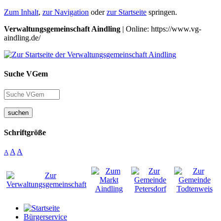
Zum Inhalt
,
zur Navigation
oder
zur Startseite
springen.
Verwaltungsgemeinschaft Aindling
| Online: https://www.vg-
aindling.de/
Suche VGem
suchen
Schriftgröße
A
A
A
Bürgerservice