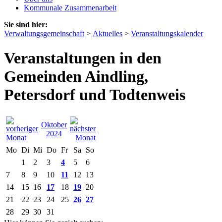
Kommunale Zusammenarbeit
Sie sind hier:
Verwaltungsgemeinschaft
>
Aktuelles
>
Veranstaltungskalender
Veranstaltungen in den
Gemeinden Aindling,
Petersdorf und Todtenweis
Oktober
2024
Mo
Di
Mi
Do
Fr
Sa
So
1
2
3
4
5
6
7
8
9
10
11
12
13
14
15
16
17
18
19
20
21
22
23
24
25
26
27
28
29
30
31