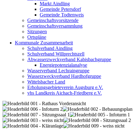
Markt Aindling
Gemeinde Petersdorf
Gemeinde Todtenweis
Gemeinschaftsvorsitzende
Gemeinschaftsversammlung
Sitzungen
Ortspläne
Kommunale Zusammenarbeit
Schulverband Aindling
Schulverband Willprechtszell
Abwasserzweckverband Kabisbachgruppe
Energiepotenzialanalyse
Wasserverband Lechraingruppe
Wasserzweckverband Hardhofgruppe
Wittelsbacher Land
Erholungsgebieteverein Augsburg e.V.
vhs Landkreis Aichach-Friedberg e.V.