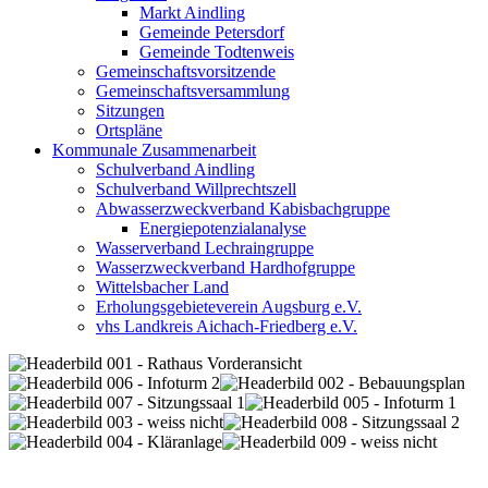
Markt Aindling
Gemeinde Petersdorf
Gemeinde Todtenweis
Gemeinschaftsvorsitzende
Gemeinschaftsversammlung
Sitzungen
Ortspläne
Kommunale Zusammenarbeit
Schulverband Aindling
Schulverband Willprechtszell
Abwasserzweckverband Kabisbachgruppe
Energiepotenzialanalyse
Wasserverband Lechraingruppe
Wasserzweckverband Hardhofgruppe
Wittelsbacher Land
Erholungsgebieteverein Augsburg e.V.
vhs Landkreis Aichach-Friedberg e.V.