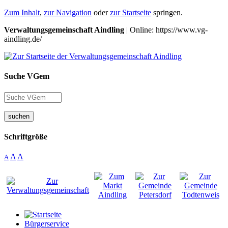
Zum Inhalt
,
zur Navigation
oder
zur Startseite
springen.
Verwaltungsgemeinschaft Aindling
| Online: https://www.vg-
aindling.de/
Suche VGem
suchen
Schriftgröße
A
A
A
Bürgerservice