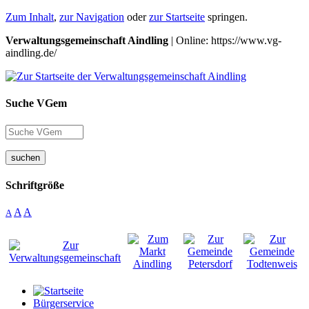
Zum Inhalt
,
zur Navigation
oder
zur Startseite
springen.
Verwaltungsgemeinschaft Aindling
| Online: https://www.vg-
aindling.de/
Suche VGem
suchen
Schriftgröße
A
A
A
Bürgerservice