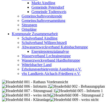
Markt Aindling
Gemeinde Petersdorf
Gemeinde Todtenweis
Gemeinschaftsvorsitzende
Gemeinschaftsversammlung
Sitzungen
Ortspläne
Kommunale Zusammenarbeit
Schulverband Aindling
Schulverband Willprechtszell
Abwasserzweckverband Kabisbachgruppe
Energiepotenzialanalyse
Wasserverband Lechraingruppe
Wasserzweckverband Hardhofgruppe
Wittelsbacher Land
Erholungsgebieteverein Augsburg e.V.
vhs Landkreis Aichach-Friedberg e.V.