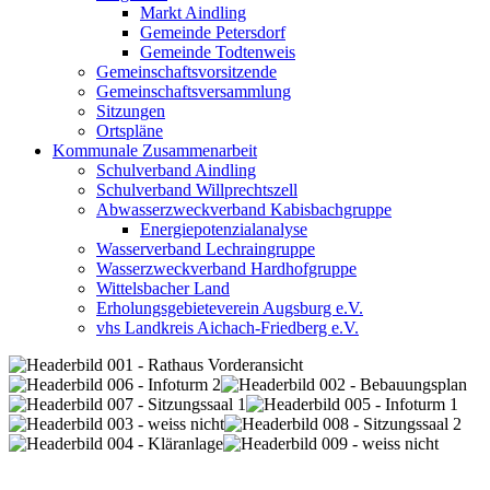
Markt Aindling
Gemeinde Petersdorf
Gemeinde Todtenweis
Gemeinschaftsvorsitzende
Gemeinschaftsversammlung
Sitzungen
Ortspläne
Kommunale Zusammenarbeit
Schulverband Aindling
Schulverband Willprechtszell
Abwasserzweckverband Kabisbachgruppe
Energiepotenzialanalyse
Wasserverband Lechraingruppe
Wasserzweckverband Hardhofgruppe
Wittelsbacher Land
Erholungsgebieteverein Augsburg e.V.
vhs Landkreis Aichach-Friedberg e.V.