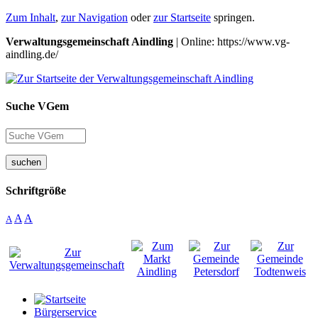
Zum Inhalt
,
zur Navigation
oder
zur Startseite
springen.
Verwaltungsgemeinschaft Aindling
| Online: https://www.vg-
aindling.de/
Suche VGem
suchen
Schriftgröße
A
A
A
Bürgerservice