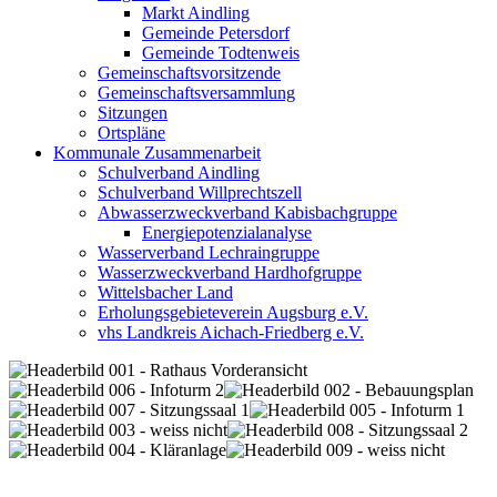
Markt Aindling
Gemeinde Petersdorf
Gemeinde Todtenweis
Gemeinschaftsvorsitzende
Gemeinschaftsversammlung
Sitzungen
Ortspläne
Kommunale Zusammenarbeit
Schulverband Aindling
Schulverband Willprechtszell
Abwasserzweckverband Kabisbachgruppe
Energiepotenzialanalyse
Wasserverband Lechraingruppe
Wasserzweckverband Hardhofgruppe
Wittelsbacher Land
Erholungsgebieteverein Augsburg e.V.
vhs Landkreis Aichach-Friedberg e.V.