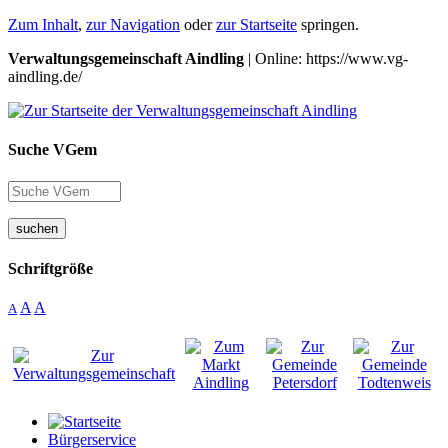
Zum Inhalt
,
zur Navigation
oder
zur Startseite
springen.
Verwaltungsgemeinschaft Aindling
| Online: https://www.vg-
aindling.de/
Suche VGem
suchen
Schriftgröße
A
A
A
Bürgerservice