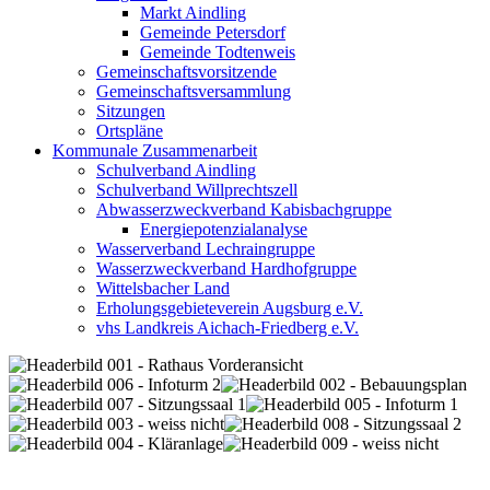
Markt Aindling
Gemeinde Petersdorf
Gemeinde Todtenweis
Gemeinschaftsvorsitzende
Gemeinschaftsversammlung
Sitzungen
Ortspläne
Kommunale Zusammenarbeit
Schulverband Aindling
Schulverband Willprechtszell
Abwasserzweckverband Kabisbachgruppe
Energiepotenzialanalyse
Wasserverband Lechraingruppe
Wasserzweckverband Hardhofgruppe
Wittelsbacher Land
Erholungsgebieteverein Augsburg e.V.
vhs Landkreis Aichach-Friedberg e.V.