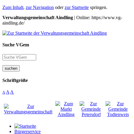
Zum Inhalt
,
zur Navigation
oder
zur Startseite
springen.
Verwaltungsgemeinschaft Aindling
| Online: https://www.vg-
aindling.de/
Suche VGem
suchen
Schriftgröße
A
A
A
Bürgerservice