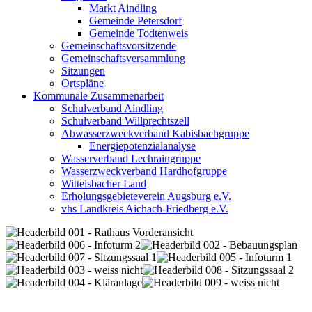
Markt Aindling
Gemeinde Petersdorf
Gemeinde Todtenweis
Gemeinschaftsvorsitzende
Gemeinschaftsversammlung
Sitzungen
Ortspläne
Kommunale Zusammenarbeit
Schulverband Aindling
Schulverband Willprechtszell
Abwasserzweckverband Kabisbachgruppe
Energiepotenzialanalyse
Wasserverband Lechraingruppe
Wasserzweckverband Hardhofgruppe
Wittelsbacher Land
Erholungsgebieteverein Augsburg e.V.
vhs Landkreis Aichach-Friedberg e.V.