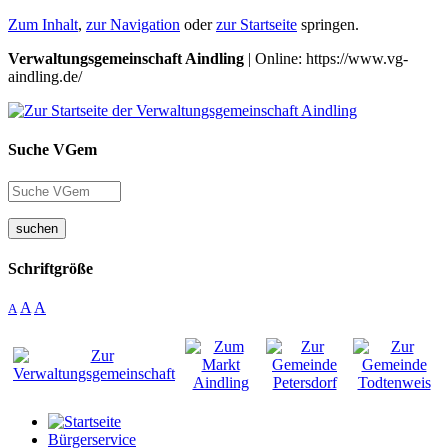
Zum Inhalt
,
zur Navigation
oder
zur Startseite
springen.
Verwaltungsgemeinschaft Aindling
| Online: https://www.vg-
aindling.de/
Suche VGem
suchen
Schriftgröße
A
A
A
Bürgerservice