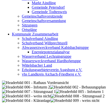
Markt Aindling
Gemeinde Petersdorf
Gemeinde Todtenweis
Gemeinschaftsvorsitzende
Gemeinschaftsversammlung
Sitzungen
Ortspläne
Kommunale Zusammenarbeit
Schulverband Aindling
Schulverband Willprechtszell
Abwasserzweckverband Kabisbachgruppe
Energiepotenzialanalyse
Wasserverband Lechraingruppe
Wasserzweckverband Hardhofgruppe
Wittelsbacher Land
Erholungsgebieteverein Augsburg e.V.
vhs Landkreis Aichach-Friedberg e.V.