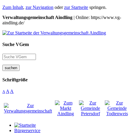
Zum Inhalt
,
zur Navigation
oder
zur Startseite
springen.
Verwaltungsgemeinschaft Aindling
| Online: https://www.vg-
aindling.de/
Suche VGem
suchen
Schriftgröße
A
A
A
Bürgerservice