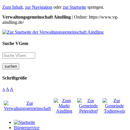
Zum Inhalt
,
zur Navigation
oder
zur Startseite
springen.
Verwaltungsgemeinschaft Aindling
| Online: https://www.vg-
aindling.de/
Suche VGem
suchen
Schriftgröße
A
A
A
Bürgerservice