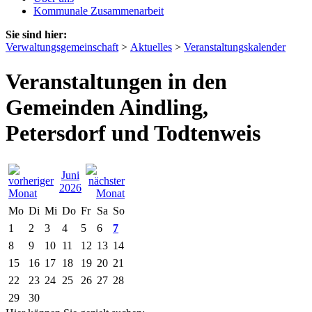
Kommunale Zusammenarbeit
Sie sind hier:
Verwaltungsgemeinschaft
>
Aktuelles
>
Veranstaltungskalender
Veranstaltungen in den
Gemeinden Aindling,
Petersdorf und Todtenweis
Juni
2026
Mo
Di
Mi
Do
Fr
Sa
So
1
2
3
4
5
6
7
8
9
10
11
12
13
14
15
16
17
18
19
20
21
22
23
24
25
26
27
28
29
30