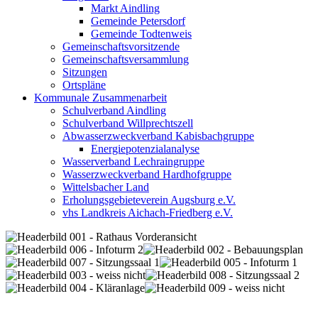
Markt Aindling
Gemeinde Petersdorf
Gemeinde Todtenweis
Gemeinschaftsvorsitzende
Gemeinschaftsversammlung
Sitzungen
Ortspläne
Kommunale Zusammenarbeit
Schulverband Aindling
Schulverband Willprechtszell
Abwasserzweckverband Kabisbachgruppe
Energiepotenzialanalyse
Wasserverband Lechraingruppe
Wasserzweckverband Hardhofgruppe
Wittelsbacher Land
Erholungsgebieteverein Augsburg e.V.
vhs Landkreis Aichach-Friedberg e.V.