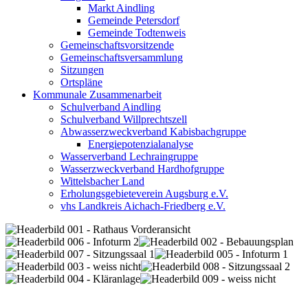
Markt Aindling
Gemeinde Petersdorf
Gemeinde Todtenweis
Gemeinschaftsvorsitzende
Gemeinschaftsversammlung
Sitzungen
Ortspläne
Kommunale Zusammenarbeit
Schulverband Aindling
Schulverband Willprechtszell
Abwasserzweckverband Kabisbachgruppe
Energiepotenzialanalyse
Wasserverband Lechraingruppe
Wasserzweckverband Hardhofgruppe
Wittelsbacher Land
Erholungsgebieteverein Augsburg e.V.
vhs Landkreis Aichach-Friedberg e.V.