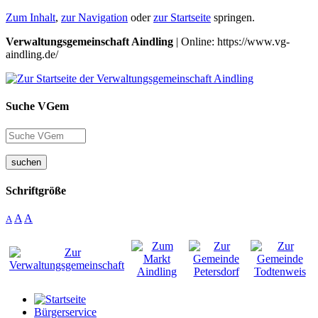
Zum Inhalt
,
zur Navigation
oder
zur Startseite
springen.
Verwaltungsgemeinschaft Aindling
| Online: https://www.vg-
aindling.de/
Suche VGem
suchen
Schriftgröße
A
A
A
Bürgerservice