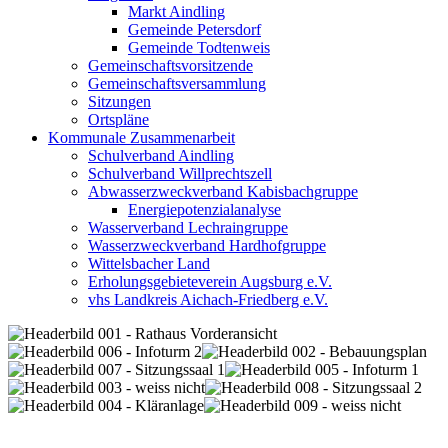
Markt Aindling
Gemeinde Petersdorf
Gemeinde Todtenweis
Gemeinschaftsvorsitzende
Gemeinschaftsversammlung
Sitzungen
Ortspläne
Kommunale Zusammenarbeit
Schulverband Aindling
Schulverband Willprechtszell
Abwasserzweckverband Kabisbachgruppe
Energiepotenzialanalyse
Wasserverband Lechraingruppe
Wasserzweckverband Hardhofgruppe
Wittelsbacher Land
Erholungsgebieteverein Augsburg e.V.
vhs Landkreis Aichach-Friedberg e.V.