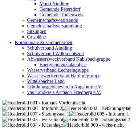
Markt Aindling
Gemeinde Petersdorf
Gemeinde Todtenweis
Gemeinschaftsvorsitzende
Gemeinschaftsversammlung
Sitzungen
Ortspläne
Kommunale Zusammenarbeit
Schulverband Aindling
Schulverband Willprechtszell
Abwasserzweckverband Kabisbachgruppe
Energiepotenzialanalyse
Wasserverband Lechraingruppe
Wasserzweckverband Hardhofgruppe
Wittelsbacher Land
Erholungsgebieteverein Augsburg e.V.
vhs Landkreis Aichach-Friedberg e.V.