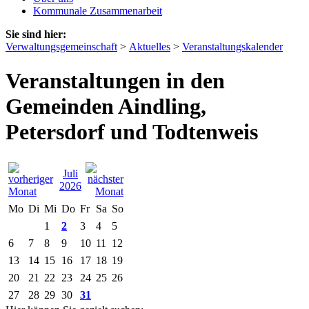
Kommunale Zusammenarbeit
Sie sind hier:
Verwaltungsgemeinschaft
>
Aktuelles
>
Veranstaltungskalender
Veranstaltungen in den
Gemeinden Aindling,
Petersdorf und Todtenweis
Juli
2026
Mo
Di
Mi
Do
Fr
Sa
So
1
2
3
4
5
6
7
8
9
10
11
12
13
14
15
16
17
18
19
20
21
22
23
24
25
26
27
28
29
30
31