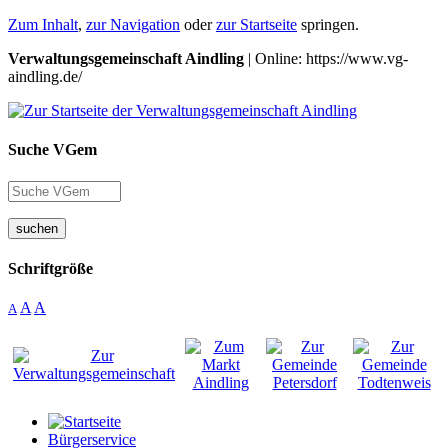
Zum Inhalt
,
zur Navigation
oder
zur Startseite
springen.
Verwaltungsgemeinschaft Aindling
| Online: https://www.vg-
aindling.de/
Suche VGem
suchen
Schriftgröße
A
A
A
Bürgerservice