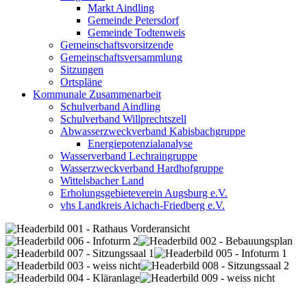
Markt Aindling
Gemeinde Petersdorf
Gemeinde Todtenweis
Gemeinschaftsvorsitzende
Gemeinschaftsversammlung
Sitzungen
Ortspläne
Kommunale Zusammenarbeit
Schulverband Aindling
Schulverband Willprechtszell
Abwasserzweckverband Kabisbachgruppe
Energiepotenzialanalyse
Wasserverband Lechraingruppe
Wasserzweckverband Hardhofgruppe
Wittelsbacher Land
Erholungsgebieteverein Augsburg e.V.
vhs Landkreis Aichach-Friedberg e.V.