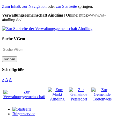
Zum Inhalt
,
zur Navigation
oder
zur Startseite
springen.
Verwaltungsgemeinschaft Aindling
| Online: https://www.vg-
aindling.de/
Suche VGem
suchen
Schriftgröße
A
A
A
Bürgerservice