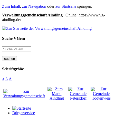
Zum Inhalt
,
zur Navigation
oder
zur Startseite
springen.
Verwaltungsgemeinschaft Aindling
| Online: https://www.vg-
aindling.de/
Suche VGem
suchen
Schriftgröße
A
A
A
Bürgerservice