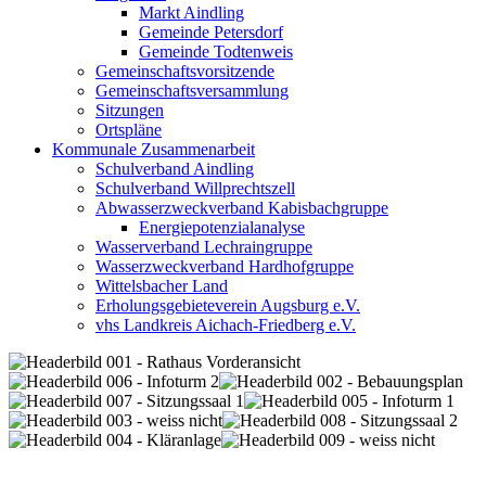
Markt Aindling
Gemeinde Petersdorf
Gemeinde Todtenweis
Gemeinschaftsvorsitzende
Gemeinschaftsversammlung
Sitzungen
Ortspläne
Kommunale Zusammenarbeit
Schulverband Aindling
Schulverband Willprechtszell
Abwasserzweckverband Kabisbachgruppe
Energiepotenzialanalyse
Wasserverband Lechraingruppe
Wasserzweckverband Hardhofgruppe
Wittelsbacher Land
Erholungsgebieteverein Augsburg e.V.
vhs Landkreis Aichach-Friedberg e.V.