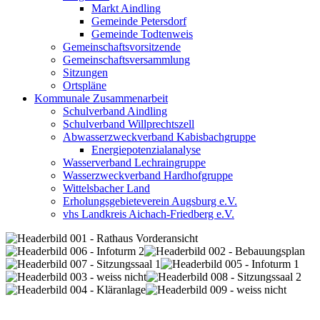
Markt Aindling
Gemeinde Petersdorf
Gemeinde Todtenweis
Gemeinschaftsvorsitzende
Gemeinschaftsversammlung
Sitzungen
Ortspläne
Kommunale Zusammenarbeit
Schulverband Aindling
Schulverband Willprechtszell
Abwasserzweckverband Kabisbachgruppe
Energiepotenzialanalyse
Wasserverband Lechraingruppe
Wasserzweckverband Hardhofgruppe
Wittelsbacher Land
Erholungsgebieteverein Augsburg e.V.
vhs Landkreis Aichach-Friedberg e.V.