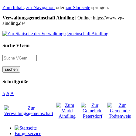
Zum Inhalt
,
zur Navigation
oder
zur Startseite
springen.
Verwaltungsgemeinschaft Aindling
| Online: https://www.vg-
aindling.de/
Suche VGem
suchen
Schriftgröße
A
A
A
Bürgerservice