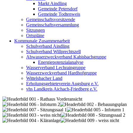
Markt Aindling
Gemeinde Petersdorf
Gemeinde Todtenweis
Gemeinschaftsvorsitzende
Gemeinschaftsversammlung
Sitzungen
Ortspläne
Kommunale Zusammenarbeit
Schulverband Aindling
Schulverband Willprechtszell
Abwasserzweckverband Kabisbachgruppe
Energiepotenzialanalyse
Wasserverband Lechraingruppe
Wasserzweckverband Hardhofgruppe
Wittelsbacher Land
Erholungsgebieteverein Augsburg e.V.
vhs Landkreis Aichach-Friedberg e.V.