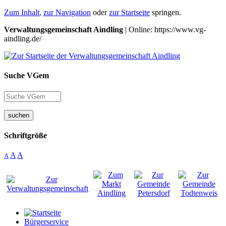
Zum Inhalt
,
zur Navigation
oder
zur Startseite
springen.
Verwaltungsgemeinschaft Aindling
| Online: https://www.vg-
aindling.de/
Suche VGem
suchen
Schriftgröße
A
A
A
Bürgerservice